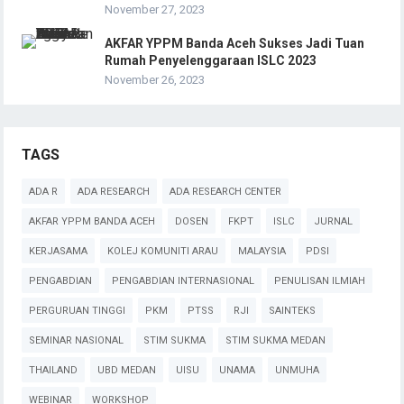
November 27, 2023
AKFAR YPPM Banda Aceh Sukses Jadi Tuan
Rumah Penyelenggaraan ISLC 2023
November 26, 2023
TAGS
ADA R
ADA RESEARCH
ADA RESEARCH CENTER
AKFAR YPPM BANDA ACEH
DOSEN
FKPT
ISLC
JURNAL
KERJASAMA
KOLEJ KOMUNITI ARAU
MALAYSIA
PDSI
PENGABDIAN
PENGABDIAN INTERNASIONAL
PENULISAN ILMIAH
PERGURUAN TINGGI
PKM
PTSS
RJI
SAINTEKS
SEMINAR NASIONAL
STIM SUKMA
STIM SUKMA MEDAN
THAILAND
UBD MEDAN
UISU
UNAMA
UNMUHA
WEBINAR
WORKSHOP