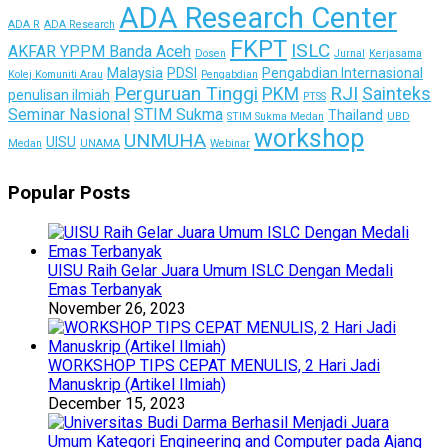
ADA Research Center
ADA R
ADA Research
FKPT
ISLC
AKFAR YPPM Banda Aceh
Dosen
Jurnal
Kerjasama
Malaysia
PDSI
Pengabdian Internasional
Kolej Komuniti Arau
Pengabdian
Perguruan Tinggi
RJI
PKM
Sainteks
penulisan ilmiah
PTSS
Seminar Nasional
STIM Sukma
Thailand
STIM Sukma Medan
UBD
workshop
UNMUHA
UISU
Medan
UNAMA
Webinar
Popular Posts
UISU Raih Gelar Juara Umum ISLC Dengan Medali
Emas Terbanyak
November 26, 2023
WORKSHOP TIPS CEPAT MENULIS, 2 Hari Jadi
Manuskrip (Artikel Ilmiah)
December 15, 2023