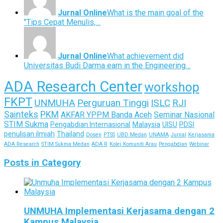
Jurnal Online
What is the main goal of the
"Tips Cepat Menulis,…
Jurnal Online
What achievement did
Universitas Budi Darma earn in the Engineering…
ADA Research Center
workshop
FKPT
UNMUHA
Perguruan Tinggi
ISLC
RJI
Sainteks
PKM
AKFAR YPPM Banda Aceh
Seminar Nasional
STIM Sukma
Pengabdian Internasional
Malaysia
UISU
PDSI
penulisan ilmiah
Thailand
Dosen
PTSS
UBD Medan
UNAMA
Jurnal
Kerjasama
ADA Research
STIM Sukma Medan
ADA R
Kolej Komuniti Arau
Pengabdian
Webinar
Posts in Category
UNMUHA Implementasi Kerjasama dengan 2
Kampus Malaysia