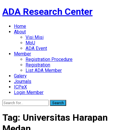
ADA Research Center
Home
About
Visi Misi
MoU
ADA Event
Member
Registration Procedure
Registration
List ADA Member
Galery
Journals
ICPeX
Login Member
Search
Tag:
Universitas Harapan
Medan