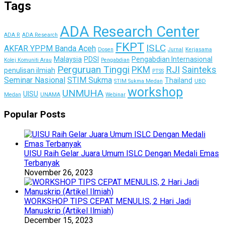
Tags
ADA Research Center
ADA R
ADA Research
FKPT
ISLC
AKFAR YPPM Banda Aceh
Dosen
Jurnal
Kerjasama
Malaysia
PDSI
Pengabdian Internasional
Kolej Komuniti Arau
Pengabdian
Perguruan Tinggi
RJI
PKM
Sainteks
penulisan ilmiah
PTSS
Seminar Nasional
STIM Sukma
Thailand
STIM Sukma Medan
UBD
workshop
UNMUHA
UISU
Medan
UNAMA
Webinar
Popular Posts
UISU Raih Gelar Juara Umum ISLC Dengan Medali Emas
Terbanyak
November 26, 2023
WORKSHOP TIPS CEPAT MENULIS, 2 Hari Jadi
Manuskrip (Artikel Ilmiah)
December 15, 2023