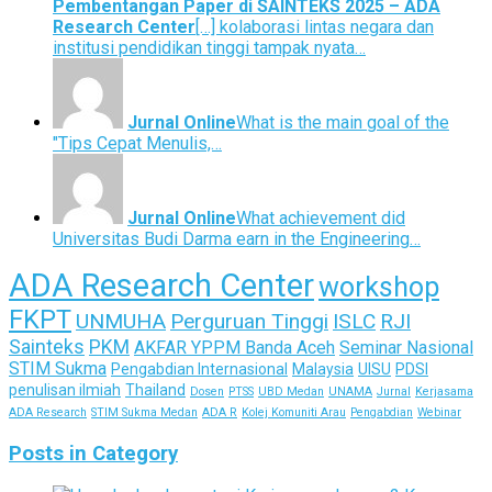
Pembentangan Paper di SAINTEKS 2025 – ADA
Research Center
[…] kolaborasi lintas negara dan
institusi pendidikan tinggi tampak nyata…
Jurnal Online
What is the main goal of the
"Tips Cepat Menulis,…
Jurnal Online
What achievement did
Universitas Budi Darma earn in the Engineering…
ADA Research Center
workshop
FKPT
UNMUHA
Perguruan Tinggi
ISLC
RJI
Sainteks
PKM
AKFAR YPPM Banda Aceh
Seminar Nasional
STIM Sukma
Pengabdian Internasional
Malaysia
UISU
PDSI
penulisan ilmiah
Thailand
Dosen
PTSS
UBD Medan
UNAMA
Jurnal
Kerjasama
ADA Research
STIM Sukma Medan
ADA R
Kolej Komuniti Arau
Pengabdian
Webinar
Posts in Category