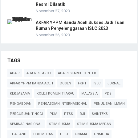
Resmi Dilantik
November 27, 2023
AKFAR YPPM Banda Aceh Sukses Jadi Tuan
Rumah Penyelenggaraan ISLC 2023
November 26, 2023
TAGS
ADA R
ADA RESEARCH
ADA RESEARCH CENTER
AKFAR YPPM BANDA ACEH
DOSEN
FKPT
ISLC
JURNAL
KERJASAMA
KOLEJ KOMUNITI ARAU
MALAYSIA
PDSI
PENGABDIAN
PENGABDIAN INTERNASIONAL
PENULISAN ILMIAH
PERGURUAN TINGGI
PKM
PTSS
RJI
SAINTEKS
SEMINAR NASIONAL
STIM SUKMA
STIM SUKMA MEDAN
THAILAND
UBD MEDAN
UISU
UNAMA
UNMUHA