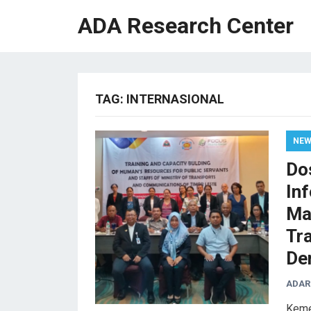
ADA Research Center
TAG:
INTERNASIONAL
NE
Do
In
Ma
Tr
De
ADAR
Keme