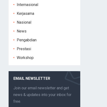
Internasional
Kerjasama
Nasional
News
Pengabdian
Prestasi
Workshop
EMAIL NEWSLETTER
Join our email newsletter and get
news & updates into your inbox for
free.