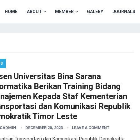
HOME
ABOUT
MEMBER
GALERY
JOURNALS
WS
sen Universitas Bina Sarana
formatika Berikan Training Bidang
najemen Kepada Staf Kementerian
ansportasi dan Komunikasi Republik
mokratik Timor Leste
CADMIN
DECEMBER 20, 2023
LEAVE A COMMENT
ntrian Transportasi dan Komunikasi Republik Demokratik