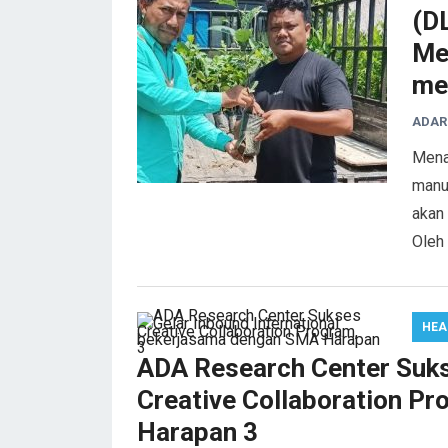
(D
Me
me
ADAR
Mena
manu
akan
Oleh
HEA
ADA Research Center Sukse
Creative Collaboration P
Harapan 3