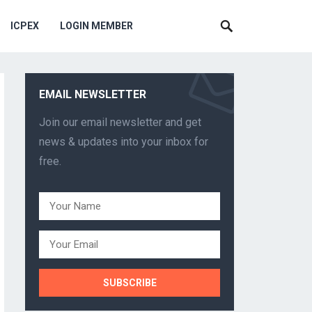
ICPEX
LOGIN MEMBER
EMAIL NEWSLETTER
Join our email newsletter and get
news & updates into your inbox for
free.